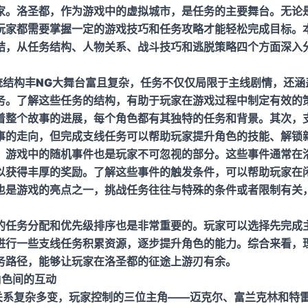
家。洛圣都，作为游戏中的虚拟城市，是任务的主要舞台。无论
玩家都需要掌握一定的游戏技巧和任务攻略才能轻松完成目标。本
结，从任务结构、人物关系、战斗技巧和逃脱策略四个方面深入
统结构丰
NG大舞台
富且复杂，任务不仅仅局限于主线剧情，还涵
务。了解这些任务的结构，有助于玩家在游戏过程中制定有效的
着整个故事的进展，每个角色都有其独特的任务和背景。其次，
事的走向，但完成支线任务可以帮助玩家提升角色的技能、解锁
，游戏中的随机事件也是玩家不可忽视的部分。这些事件通常在
以获得丰厚的奖励。了解这些事件的触发条件，可以帮助玩家在
也是游戏的亮点之一，挑战任务往往与特殊的条件或者限制有关
的任务分配和优先级排序也是非常重要的。玩家可以选择先完成
进行一些支线任务积累资源，逐步提升角色的能力。综合来看，
务路径，能够让玩家在洛圣都的征途上游刃有余。
角色间的互动
物关系复杂多变，玩家控制的三位主角——迈克尔、富兰克林和特